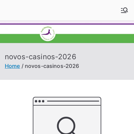
Ga
naar
Fred Houtman
Hollandse Rading, Manuele Therapie, Dry Needling,
de
Fysiotherapie, Echografie, Bindweefselmassage,
inhoud
Orthopedisch
Oefentherapie, McKenzie
Manuele Therapie
novos-casinos-2026
Home
novos-casinos-2026