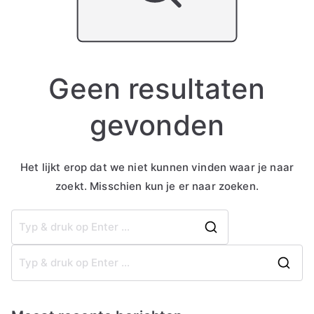
Geen resultaten
gevonden
Het lijkt erop dat we niet kunnen vinden waar je naar
zoekt. Misschien kun je er naar zoeken.
Zoek
naar:
Z
o
e