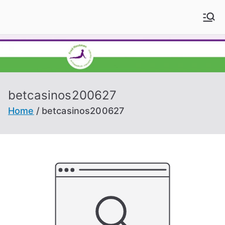
Ga
naar
Fred Houtman
Hollandse Rading, Manuele Therapie, Dry Needling,
de
Fysiotherapie, Echografie, Bindweefselmassage,
inhoud
Orthopedisch
Oefentherapie, McKenzie
Manuele Therapie
betcasinos200627
Home
betcasinos200627